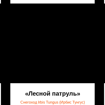
«Лесной патруль»
Снегоход Irbis Tungus (Ирбис Тунгус)