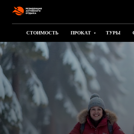
google-site-verification: googlee2805e4ef9f74d89.html
СТОИМОСТЬ
ПРОКАТ
ТУРЫ