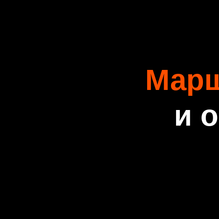
Мар
и 