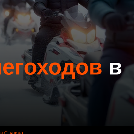
негоходов
в
 в Ступино