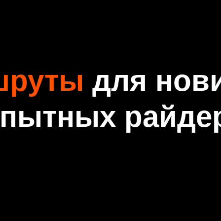
шруты
для нов
опытных райде