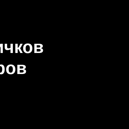
ичков
ров