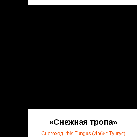
«Снежная тропа»
Снегоход Irbis Tungus (Ирбис Тунгус)