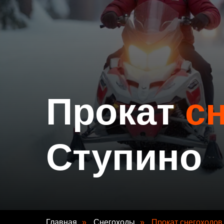
Прокат
с
Ступино
Главная
»
Снегоходы
»
Прокат снегоходов