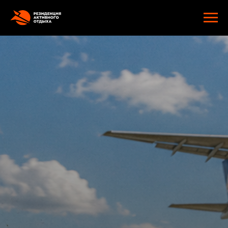
google-site-verification: googlee2805e4ef9f74d89.html