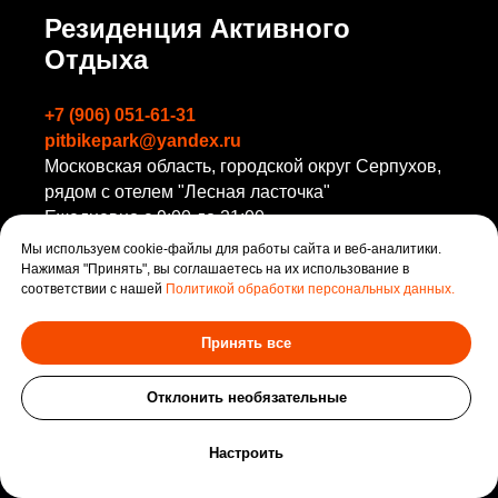
Резиденция Активного
Отдыха
+7 (906) 051-61-31
pitbikepark@yandex.ru
Московская область, городской округ Серпухов,
рядом с отелем "Лесная ласточка"
Ежедневно с 9:00 до 21:00
Мы используем cookie-файлы для работы сайта и веб-аналитики.
>>
Перейти в Яндекс.Навигатор
Нажимая "Принять", вы соглашаетесь на их использование в
соответствии с нашей
Политикой обработки персональных данных.
Принять все
Отклонить необязательные
Оставить заявку
Настроить
Прочитать и оставить