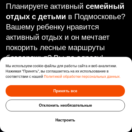
Планируете активный
семейный
отдых с детьми
в Подмосковье?
Вашему ребенку нравится
активный отдых и он мечтает
покорить лесные маршруты
бездорожья? Вы по адресу!
В «Резиденции Активного
Мы используем cookie-файлы для работы сайта и веб-аналитики.
Нажимая "Принять", вы соглашаетесь на их использование в
Отдыха» вас ждёт прокат детских
соответствии с нашей
Политикой обработки персональных данных.
квадроциклов, багги и питбайков
Принять все
с полным сопровождением,
Отклонить необязательные
инструктажем и гарантированной
безопасностью. Это отличная
Оставить заявку
Настроить
альтернатива скучным выходным