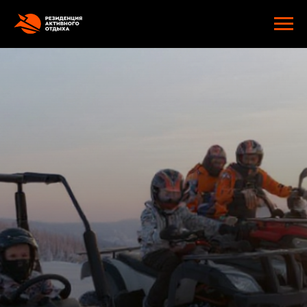
google-site-verification: googlee2805e4ef9f74d89.html