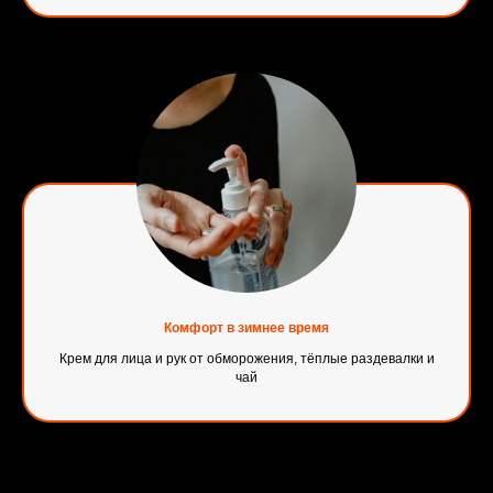
Комфорт в зимнее время
Крем для лица и рук от обморожения, тёплые раздевалки и
чай