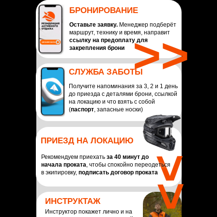
БРОНИРОВАНИЕ
Оставьте заявку.
Менеджер подберёт
>>
маршрут, технику и время, направит
ссылку на предоплату для
закрепления брони
СЛУЖБА ЗАБОТЫ
Получите напоминания за 3, 2 и 1 день
до приезда с деталями брони, ссылкой
на локацию и что взять с собой
(
паспорт
, запасные носки)
ПРИЕЗД НА ЛОКАЦИЮ
Рекомендуем приехать
за 40 минут до
>>
начала проката
, чтобы спокойно переодеться
в экипировку,
подписать договор проката
ИНСТРУКТАЖ
Инструктор покажет лично и на