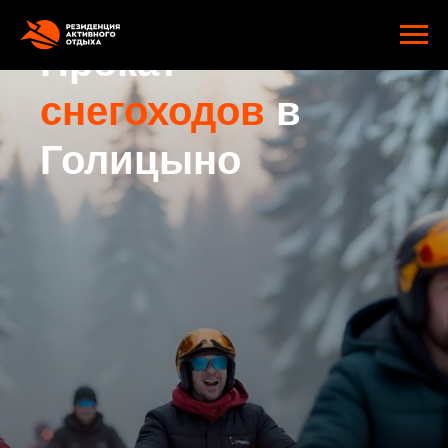
google-site-verification: googlee2805e4ef9f74d89.html
Прокат
снегоходов
в
Голицыно