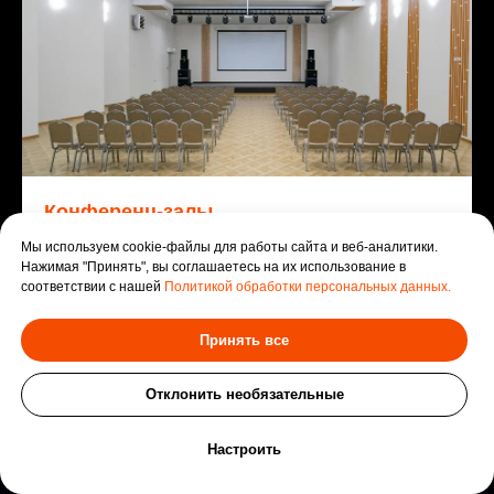
Конференц-залы
Мы используем cookie-файлы для работы сайта и веб-аналитики.
6 конференц-залов идеально подойдут для
Нажимая "Принять", вы соглашаетесь на их использование в
проведения тренинга, конференции и любого
соответствии с нашей
Политикой обработки персональных данных.
делового мероприятия.
Принять все
Подробнее
Отклонить необязательные
Оставить заявку
Настроить