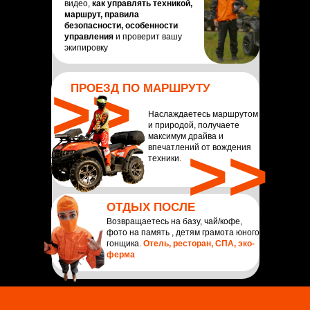
видео,
как управлять техникой,
маршрут, правила
безопасности, особенности
управления
и проверит вашу
экипировку
>>
ПРОЕЗД ПО МАРШРУТУ
Наслаждаетесь маршрутом
и природой, получаете
максимум драйва и
>>
впечатлений от вождения
техники.
ОТДЫХ ПОСЛЕ
Возвращаетесь на базу, чай/кофе,
фото на память , детям грамота юного
гонщика.
Отель, ресторан, СПА, эко-
ферма