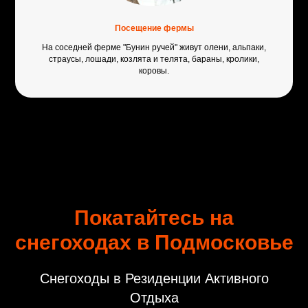
Посещение фермы
На соседней ферме "Бунин ручей" живут олени, альпаки,
страусы, лошади, козлята и телята, бараны, кролики,
коровы.
Покатайтесь на
снегоходах в Подмосковье
Снегоходы в Резиденции Активного
Отдыха