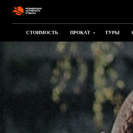
google-site-verification: googlee2805e4ef9f74d89.html
СТОИМОСТЬ
ПРОКАТ
ТУРЫ