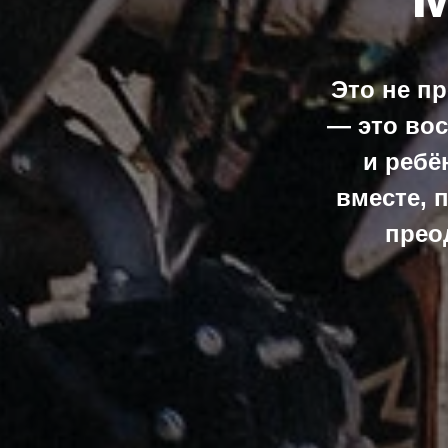
Это не пр
— это во
и ребё
вместе, 
прео