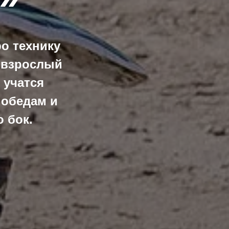
ро технику
 взрослый
 учатся
победам и
 бок.