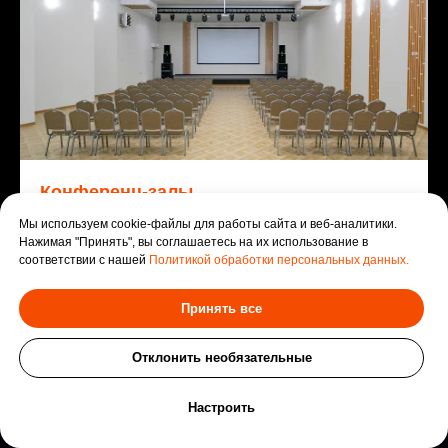
Конференц-залы
Мы используем cookie-файлы для работы сайта и веб-аналитики.
6 конференц-залов идеально подойдут для
Нажимая "Принять", вы соглашаетесь на их использование в
проведения тренинга, конференции и любого
соответствии с нашей
Политикой обработки персональных данных.
делового мероприятия.
Принять все
Подробнее
Отклонить необязательные
Оставить заявку
Настроить