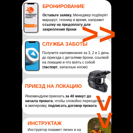
БРОНИРОВАНИЕ
Оставьте заявку.
Менеджер подберёт
>>
маршрут, технику и время, направит
ссылку на предоплату для
закрепления брони
СЛУЖБА ЗАБОТЫ
Получите напоминания за 3, 2 и 1 день
до приезда с деталями брони, ссылкой
на локацию и что взять с собой
(
паспорт
, запасные носки)
ПРИЕЗД НА ЛОКАЦИЮ
Рекомендуем приехать
за 40 минут до
>>
начала проката
, чтобы спокойно переодеться
в экипировку,
подписать договор проката
ИНСТРУКТАЖ
Инструктор покажет лично и на