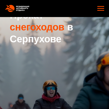
google-site-verification: googlee2805e4ef9f74d89.html
Прокат
снегоходов
в
Серпухове