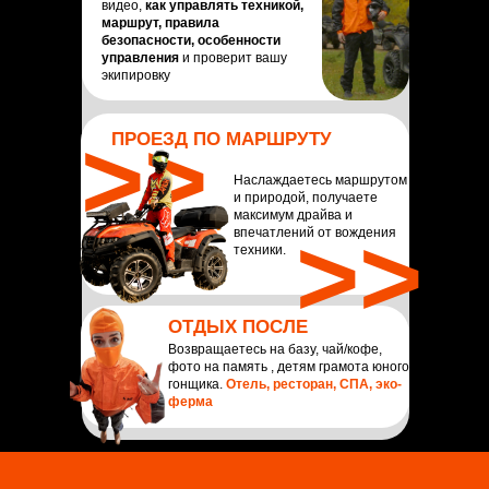
видео,
как управлять техникой,
маршрут, правила
безопасности, особенности
управления
и проверит вашу
экипировку
>>
ПРОЕЗД ПО МАРШРУТУ
Наслаждаетесь маршрутом
и природой, получаете
максимум драйва и
>>
впечатлений от вождения
техники.
ОТДЫХ ПОСЛЕ
Возвращаетесь на базу, чай/кофе,
фото на память , детям грамота юного
гонщика.
Отель, ресторан, СПА, эко-
ферма