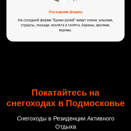
Посещение фермы
На соседней ферме "Бунин ручей" живут олени, альпаки,
страусы, лошади, козлята и телята, бараны, кролики,
коровы.
Покатайтесь на
снегоходах в Подмосковье
Снегоходы в Резиденции Активного
Отдыха