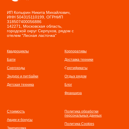
ИП Копырин Никита Михайлович,
ИНН 504315110199, ОГРНИП
318507400056886
142271, Московская область,
городской округ Серпухов, рядом с
отелем "Лесная ласточка"
Квадроциклы
Корпоративы
Багги
Доставка техники
Снегоходы
С
ертификаты
Эндуро и питбайки
Отдых рядом
Детская техника
Бл
ог
Франшиза
Стоимость
Политика обработки
персональных данных
Акции и бонусы
Политика Cookies
Экипировка