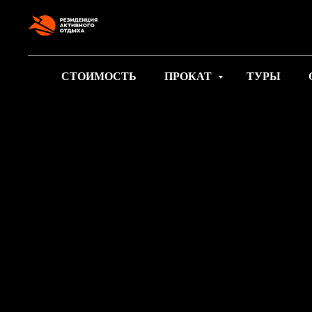
google-site-verification: googlee2805e4ef9f74d89.html
СТОИМОСТЬ
ПРОКАТ
ТУРЫ