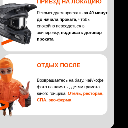
ПРИЕЗД НА ЛОКАЦИЮ
Рекомендуем приехать
за 40 минут
до начала проката
, чтобы
>>
спокойно переодеться в
экипировку,
подписать договор
проката
ОТДЫХ ПОСЛЕ
Возвращаетесь на базу, чай/кофе,
фото на память , детям грамота
>
юного гонщика.
Отель, ресторан,
СПА, эко-ферма