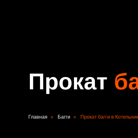
Прокат
б
Главная
»
Багги
»
Прокат багги в Котельни