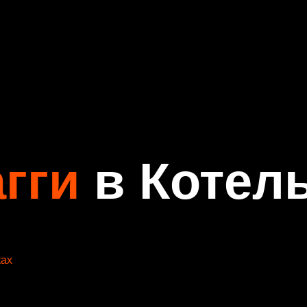
агги
в Котел
ках