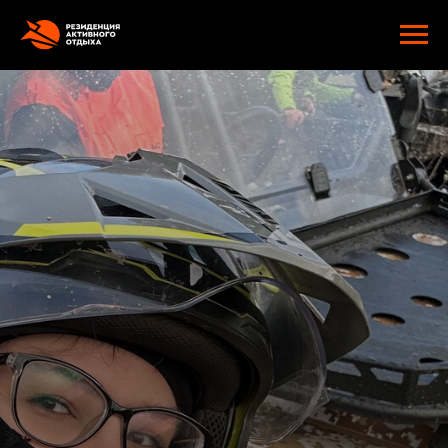
google-site-verification: googlee2805e4ef9f74d89.html