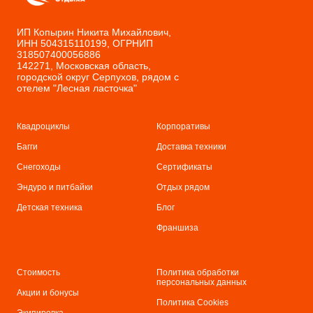
ИП Копырин Никита Михайлович,
ИНН 504315110199, ОГРНИП
318507400056886
142271, Московская область,
городской округ Серпухов, рядом с
отелем "Лесная ласточка"
Квадроциклы
Корпоративы
Багги
Доставка техники
Снегоходы
С
ертификаты
Эндуро и питбайки
Отдых рядом
Детская техника
Бл
ог
Франшиза
Стоимость
Политика обработки
персональных данных
Акции и бонусы
Политика Cookies
Экипировка