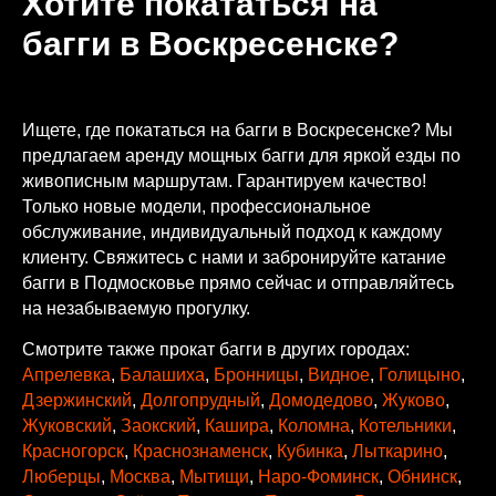
Хотите покататься на
багги в Воскресенске?
Ищете, где покататься на багги в Воскресенске? Мы
предлагаем аренду мощных багги для яркой езды по
живописным маршрутам. Гарантируем качество!
Только новые модели, профессиональное
обслуживание, индивидуальный подход к каждому
клиенту. Свяжитесь с нами и забронируйте катание
багги в Подмосковье прямо сейчас и отправляйтесь
на незабываемую прогулку.
Смотрите также прокат багги в других городах:
Апрелевка
,
Балашиха
,
Бронницы
,
Видное
,
Голицыно
,
Дзержинский
,
Долгопрудный
,
Домодедово
,
Жуково
,
Жуковский
,
Заокский
,
Кашира
,
Коломна
,
Котельники
,
Красногорск
,
Краснознаменск
,
Кубинка
,
Лыткарино
,
Люберцы
,
Москва
,
Мытищи
,
Наро-Фоминск
,
Обнинск
,