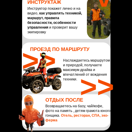
ИНСТРУКТАЖ
Инструктор покажет лично и на
видео,
как управлять техникой,
маршрут, правила
безопасности, особенности
управления
и проверит вашу
экипировку
>>
ПРОЕЗД ПО МАРШРУТУ
Наслаждаетесь маршрутом
и природой, получаете
максимум драйва и
>>
впечатлений от вождения
техники.
ОТДЫХ ПОСЛЕ
Возвращаетесь на базу, чай/кофе,
фото на память , детям грамота юного
гонщика.
Отель, ресторан, СПА, эко-
ферма