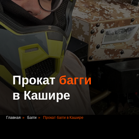
Прокат
багги
в Кашире
Главная
»
Багги
»
Прокат багги в Кашире