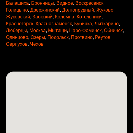
Балашиха
,
Бронницы
,
Видное
,
Воскресенск
,
Голицыно
,
Дзержинский
,
Долгопрудный
,
Жуково
,
Жуковский
,
Заокский
,
Коломна
,
Котельники
,
Красногорск
,
Краснознаменск
,
Кубинка
,
Лыткарино
,
Люберцы
,
Москва
,
Мытищи
,
Наро-Фоминск
,
Обнинск
,
Одинцово
,
Озёры
,
Подольск
,
Протвино
,
Реутов
,
Серпухов
,
Чехов