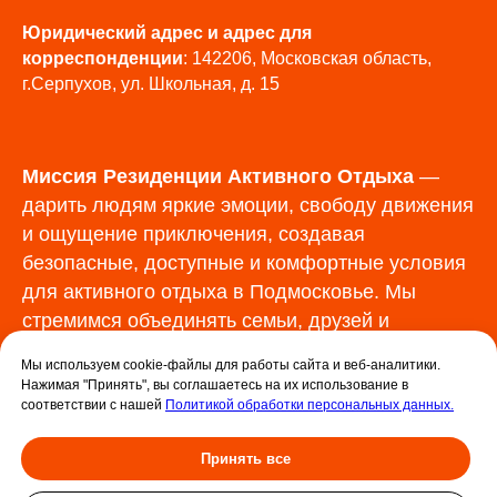
Юридический адрес и адрес для
корреспонденции
: 142206, Московская область,
г.Серпухов, ул. Школьная, д. 15
Миссия Резиденции Активного Отдыха
—
дарить людям яркие эмоции, свободу движения
и ощущение приключения, создавая
безопасные, доступные и комфортные условия
для активного отдыха в Подмосковье. Мы
стремимся объединять семьи, друзей и
команды через впечатления, которые остаются
Мы используем cookie-файлы для работы сайта и веб-аналитики.
в памяти надолго.
Нажимая "Принять", вы соглашаетесь на их использование в
соответствии с нашей
Политикой обработки персональных данных.
© 2026 ИП Копырин Н.М. Все права
Принять все
защищены. Использование материалов