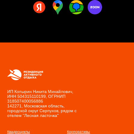
ИП Копырин Никита Михайлович,
ИНН 504315110199, ОГРНИП
318507400056886
142271, Московская область,
городской округ Серпухов, рядом с
отелем "Лесная ласточка"
Квадроциклы
Корпоративы