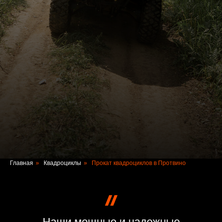
Главная
»
Квадроциклы
»
Прокат квадроциклов в Протвино
Наши мощные и надежные