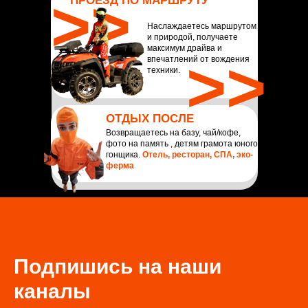
>>
ПРОЕЗД ПО МАРШРУТУ
Наслаждаетесь маршрутом
и природой, получаете
максимум драйва и
>>
впечатлений от вождения
техники.
ОТДЫХ ПОСЛЕ
Возвращаетесь на базу, чай/кофе,
фото на память , детям грамота юного
гонщика.
Отель, ресторан, СПА, эко-
ферма
Подпишись на наши
каналы