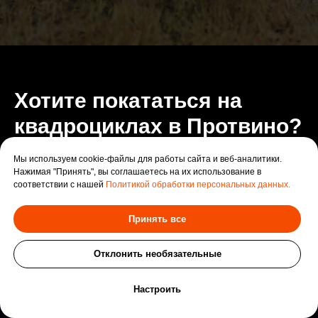
Хотите покататься на
квадроциклах в Протвино?
Мы используем cookie-файлы для работы сайта и веб-аналитики.
Нажимая "Принять", вы соглашаетесь на их использование в
Погрузитесь в мир приключений с прокатом
соответствии с нашей
Политикой обработки персональных данных.
квадроциклов в Протвино! Ощутите всю мощь и
свободу передвижения на квадроцикле. Наша
Принять все
компания предлагает современные модели,
доступные цены и профессиональную поддержку на
Отклонить необязательные
всех этапах бронирования и проката! Ответим на
любые вопросы, покажем самые лучшие виды и
Оставить заявку
Настроить
оставим воспоминания на долгие годы в ваших
сердцах. Ждём каждого: новичков и опытных