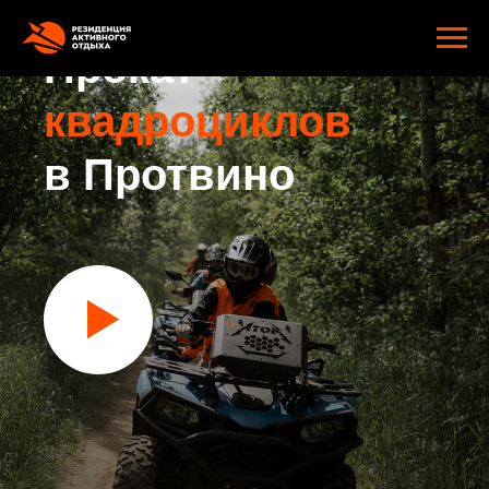
google-site-verification: googlee2805e4ef9f74d89.html
Прокат
квадроциклов
в Протвино