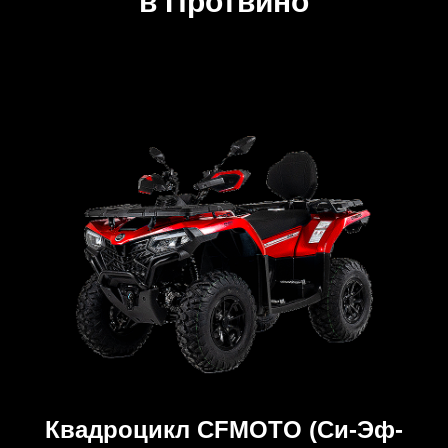
в Протвино
Квадроцикл CFMOTO (Си-Эф-