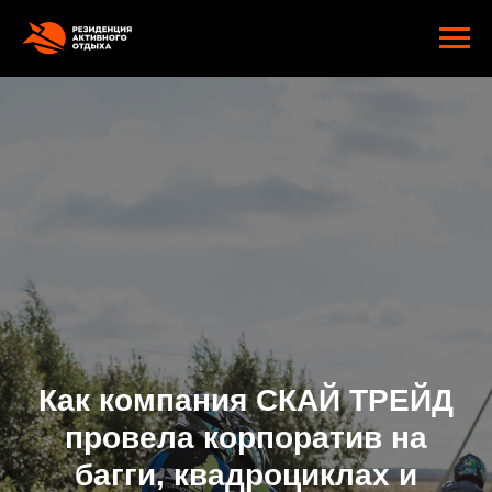
google-site-verification: googlee2805e4ef9f74d89.html
Как компания СКАЙ ТРЕЙД
провела корпоратив на
багги, квадроциклах и