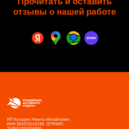
Прочитать и оставить
отзывы о нашей работе
ИП Копырин Никита Михайлович,
ИНН 504315110199, ОГРНИП
318507400056886