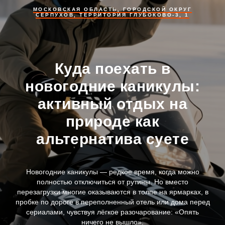
МОСКОВСКАЯ ОБЛАСТЬ, ГОРОДСКОЙ ОКРУГ
СЕРПУХОВ, ТЕРРИТОРИЯ ГЛУБОКОВО-3, 1
Куда поехать в
новогодние каникулы:
активный отдых на
природе как
альтернатива суете
Новогодние каникулы — редкое время, когда можно
полностью отключиться от рутины. Но вместо
перезагрузки многие оказываются в толпе на ярмарках, в
пробке по дороге в переполненный отель или дома перед
сериалами, чувствуя лёгкое разочарование: «Опять
ничего не вышло».