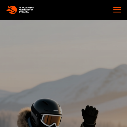
google-site-verification: googlee2805e4ef9f74d89.html